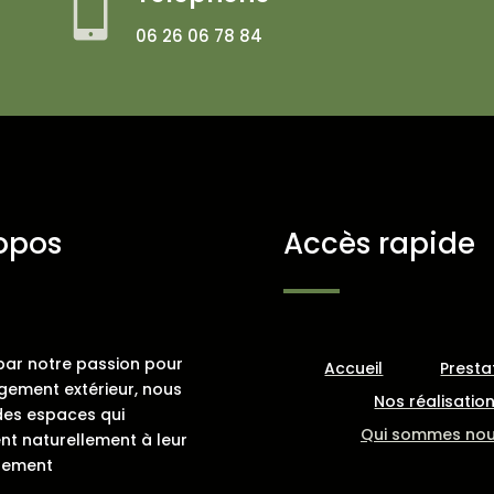

06 26 06 78 84
opos
Accès rapide
par notre passion pour
Accueil
Presta
gement extérieur, nous
Nos réalisatio
des espaces qui
Qui sommes nou
ent naturellement à leur
nement