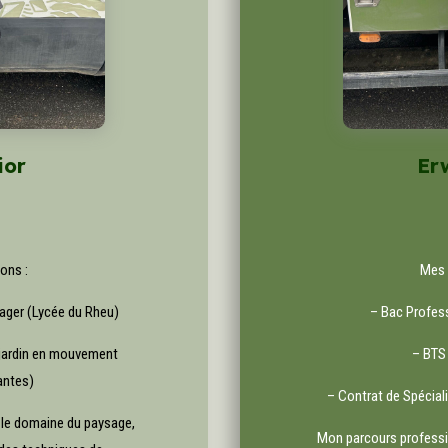
ior
Er
ons :
Mes 
ger (Lycée du Rheu)
– Bac Profe
jardin en mouvement
– BTS
antes)
– Contrat de Spécial
 le domaine du paysage,
Mon parcours professi