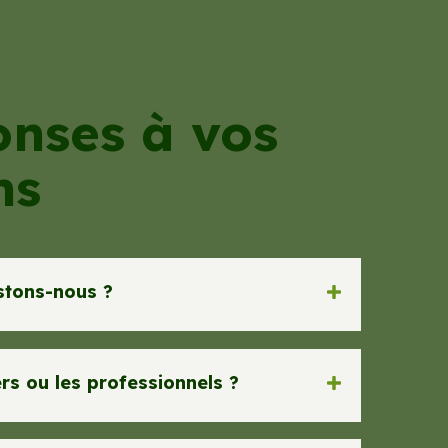
onses à vos
ns
stons-nous ?
ers ou les professionnels ?