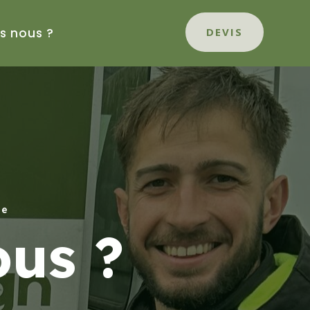
s nous ?
DEVIS
ge
us ?