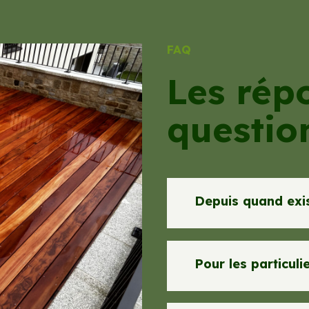
FAQ
Les rép
questio
Depuis quand exi
Pour les particuli