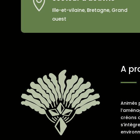

Ille-et-vilaine, Bretagne, Grand
ouest
A pr
Animés 
l’aména
créons 
s’intègr
environ